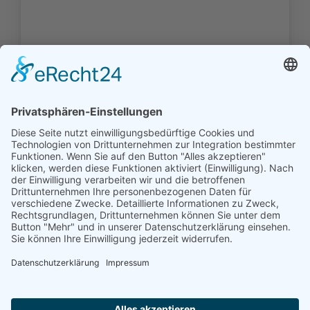
Die Familien der ev.-ref.
Kirchengemeinde Hinte (1697 - 1910)
58,00
‹
1
2
3
4
›