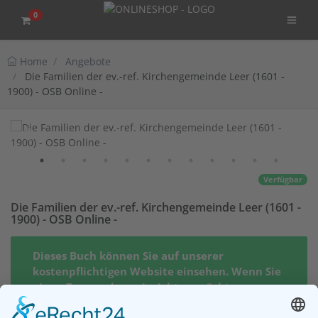
0
Home
Angebote
Die Familien der ev.-ref. Kirchengemeinde Leer (1601 -
1900) - OSB Online -
Verfügbar
Die Familien der ev.-ref. Kirchengemeinde Leer (1601 -
1900) - OSB Online -
Dieses Buch können Sie auf unserer
kostenpflichtigen Website einsehen. Wenn Sie
einen Zugang dazu einrichten möchten,
klicken Sie bitte auf den Button "Zugang