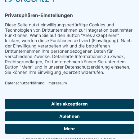
einrichten".
Die Familien der Ev.-ref. Kirchengemeinde Leer (1601 - 1900)
Manfred Wegner, Aurich 2003
Ostfr. OSB 64, Dt. OSB A 342
ISBN 3-934508-12-X
6 Bände
3196 Seiten
Zugang einrichten
Impressum
AGB
Datenschutzerklärung
|
|
|