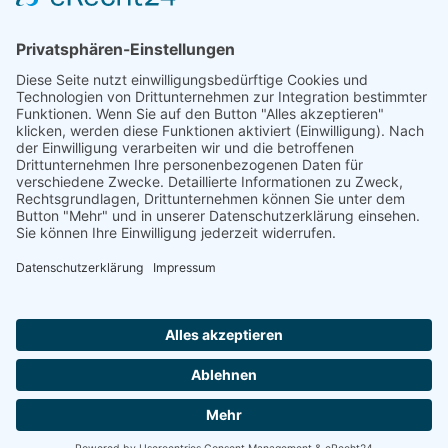
einrichten".
Die Familien der Kirchengemeinde Holtgaste (1695 - 1900)
Wilhelm Lange, 2001
Ostfr. OSB 59, Dt. OSB A 299
ISBN 3-934508-05-7
330 Seiten
Zugang einrichten
Impressum
AGB
Datenschutzerklärung
|
|
|