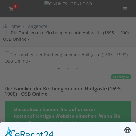
0
Home
Angebote
Die Familien der Kirchengemeinde Holtgaste (1695 - 1900) -
OSB Online -
Verfügbar
Die Familien der Kirchengemeinde Holtgaste (1695 -
1900) - OSB Online -
Dieses Buch können Sie auf unserer
kostenpflichtigen Website einsehen. Wenn Sie
einen Zugang dazu einrichten möchten,
klicken Sie bitte auf den Button "Zugang