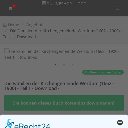
0
Home
Angebote
Die Familien der Kirchengemeinde Werdum (1662 - 1900) -
Teil 1 - Download -
Als Download verfügbar
Die Familien der Kirchengemeinde Werdum (1662 -
1900) - Teil 1 - Download -
Sie können dieses Buch kostenlos downloaden!
Die Familien der Kirchengemeinde Werdum (1662 - 1900)