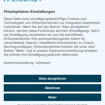
Ludwig Janssen, Aurich 2009
Ostfr. OSB 6/1 und 6/2, Dt. OSB A 68 und A 69
ISBN 3-934508-41-3
2 Bände
931 Seiten
PDF herunterladen
Impressum
AGB
Datenschutzerklärung
|
|
|