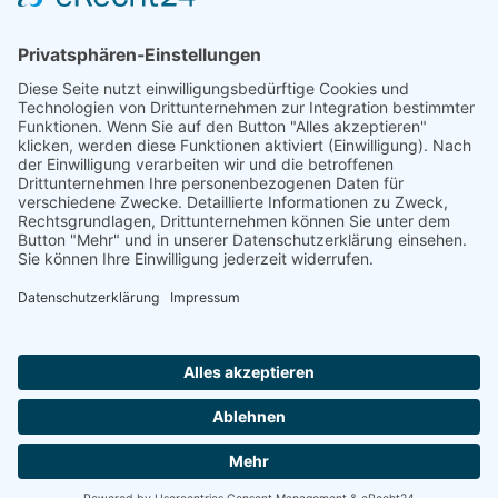
2005, Heft 16, 282 Seiten
ISBN 3-934508-21-9
Anzahl
In den Warenkorb
Impressum
AGB
Datenschutzerklärung
|
|
|