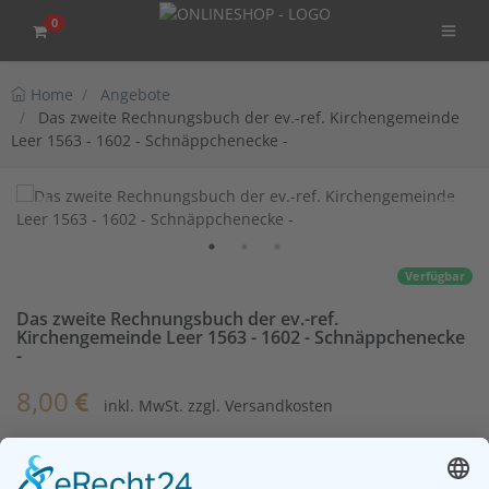
0
Home
Angebote
Das zweite Rechnungsbuch der ev.-ref. Kirchengemeinde
Leer 1563 - 1602 - Schnäppchenecke -
Verfügbar
Das zweite Rechnungsbuch der ev.-ref.
Kirchengemeinde Leer 1563 - 1602 - Schnäppchenecke
-
8,00
inkl. MwSt. zzgl. Versandkosten
Manfred Wegner