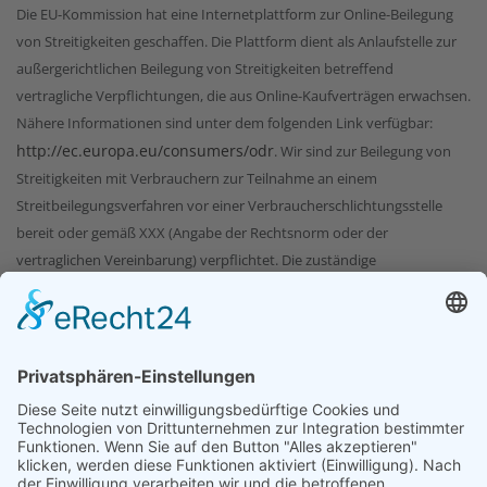
Die EU-Kommission hat eine Internetplattform zur Online-Beilegung
von Streitigkeiten geschaffen. Die Plattform dient als Anlaufstelle zur
außergerichtlichen Beilegung von Streitigkeiten betreffend
vertragliche Verpflichtungen, die aus Online-Kaufverträgen erwachsen.
Nähere Informationen sind unter dem folgenden Link verfügbar:
http://ec.europa.eu/consumers/odr
. Wir sind zur Beilegung von
Streitigkeiten mit Verbrauchern zur Teilnahme an einem
Streitbeilegungsverfahren vor einer Verbraucherschlichtungsstelle
bereit oder gemäß XXX (Angabe der Rechtsnorm oder der
vertraglichen Vereinbarung) verpflichtet. Die zuständige
Verbraucherschlichtungsstelle ist: Universalschlichtungsstelle des
Bundes Zentrum für Schlichtung e.V., Straßburger Straße 8, 77694 Kehl
www.verbraucher-schlichter.de
am Rhein,
. Zur Beilegung der
genannten Streitigkeiten werden wir in einem
Streitbeilegungsverfahren vor dieser Stelle teilnehmen.
Alternativ:
Die EU-Kommission hat eine Internetplattform zur Online-Beilegung