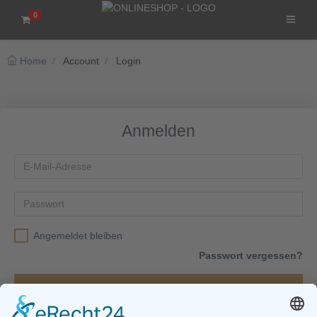
0
Home
Account
Login
Anmelden
Angemeldet bleiben
Passwort vergessen?
Login