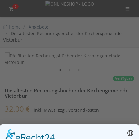
0
Home
Angebote
Die ältesten Rechnungsbücher der Kirchengemeinde
Victorbur
Verfügbar
Die ältesten Rechnungsbücher der Kirchengemeinde
Victorbur
32,00
inkl. MwSt. zzgl. Versandkosten
Die ältesten Rechnungsbücher der Kirchengemeinde Victorbur
Theodor Voß