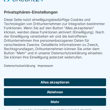
2009, Heft 19, 556 Seiten
ISBN 978-3-934508-36-1
Anzahl
In den Warenkorb
Impressum
AGB
Datenschutzerklärung
|
|
|