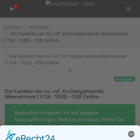
0
Home
Angebote
Die Familien der ev.-ref. Kirchengemeinde Weenermoor
(1724 - 1928) - OSB Online -
Verfügbar
Die Familien der ev.-ref. Kirchengemeinde
Weenermoor (1724 - 1928) - OSB Online -
Dieses Buch können Sie auf unserer
kostenpflichtigen Website einsehen. Wenn Sie
einen Zugang dazu einrichten möchten,
klicken Sie bitte auf den Button "Zugang