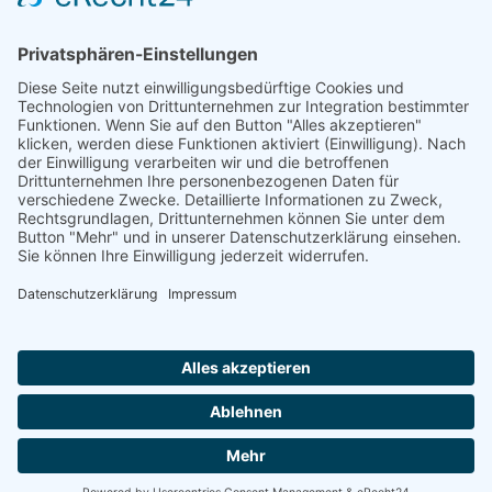
einrichten".
Die Familien der evangelisch-reformierten Kirchengemeinde
Weenermoor (1724 - 1928)
Peter Leemhuis, 2020
Ostfr. OSB 109, Dt. OSB 02.141
ISBN 978-3-934508-91-0
Zugang einrichten
Impressum
AGB
Datenschutzerklärung
|
|
|