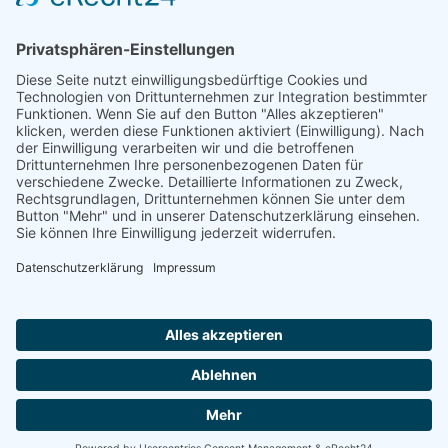
einrichten".
Die Familien der ev. ref. Kirchengemeinde Pilsum (1715 - 1935)
Hillert Hillebrands, Aurich 2018
Ostfr. OSB 106, Dt. OSB 02.121
ISBN 978-3-934508-86-6
674 Seiten
Zugang einrichten
Impressum
AGB
Datenschutzerklärung
|
|
|