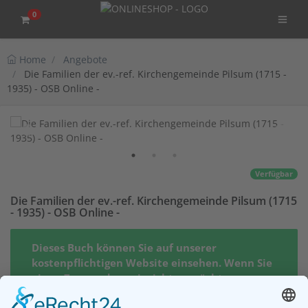
0
Home
Angebote
Die Familien der ev.-ref. Kirchengemeinde Pilsum (1715 -
1935) - OSB Online -
Verfügbar
Die Familien der ev.-ref. Kirchengemeinde Pilsum (1715
- 1935) - OSB Online -
Dieses Buch können Sie auf unserer
kostenpflichtigen Website einsehen. Wenn Sie
einen Zugang dazu einrichten möchten,
klicken Sie bitte auf den Button "Zugang