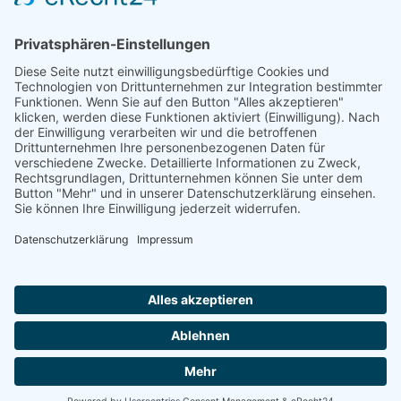
Wilhelm Lange, 1991 (in 2 Bänden)
Ostfr. OSB 28, Dt. OSB A 166
ISBN 3-925365-63-X
463 Seiten
PDF herunterladen
Impressum
AGB
Datenschutzerklärung
|
|
|