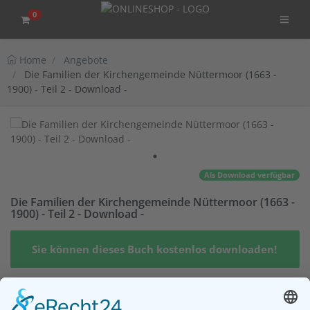
0
Home
Angebote
Die Familien der Kirchengemeinde Nüttermoor (1663 -
1900) - Teil 2 - Download -
Als Download verfügbar
Die Familien der Kirchengemeinde Nüttermoor (1663 -
1900) - Teil 2 - Download -
Sie können dieses Buch kostenlos downloaden!
Die Familien der Kirchengemeinde Nüttermoor (1663 - 1900)