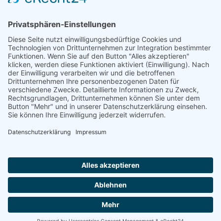
1. Auflage 2013
ISBN 978-939870-09-8
320 Seiten
Anzahl
In den Warenkorb
Impressum
AGB
Datenschutzerklärung
|
|
|