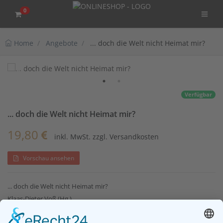
0
Home
Angebote
... doch die Welt nicht Heimat mir?
Verfügbar
... doch die Welt nicht Heimat mir?
19,80
inkl. MwSt. zzgl. Versandkosten
Vorschau ansehen
... doch die Welt nicht Heimat mir?
Klaas-Dieter Voß (Hg.)
XXIV. Band der Bibliothek Ostfriesland