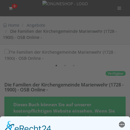
0
Home
Angebote
Die Familien der Kirchengemeinde Marienwehr (1728 -
1900) - OSB Online -
Verfügbar
Die Familien der Kirchengemeinde Marienwehr (1728 -
1900) - OSB Online -
Dieses Buch können Sie auf unserer
kostenpflichtigen Website einsehen. Wenn Sie
einen Zugang dazu einrichten möchten,
klicken Sie bitte auf den Button "Zugang