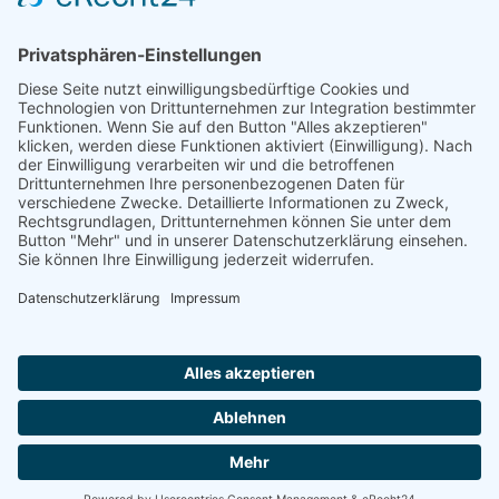
einrichten".
Die Familien der Kirchengemeinde Mrienwehr (1728 - 1900)
Gerhard Neeland, Aurich 2011
Ostf. OSB 82, Dt. OSB A 476
ISBN 3-934508-33-2
106 Seiten
Zugang einrichten
Impressum
AGB
Datenschutzerklärung
|
|
|