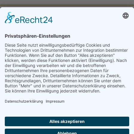
Das Buch beleuchtet die Geschichte von Dieke und Geuko Poppinga.
Am 8. September 1881 machte sich Dieke Poppinga, der älteste Bruder
von Friedrich Poppinga, dem Großvater des Autors, heimlich auf den
Weg, um aus Kloster Miedelsum über Amsterdam in die USA
auszuwandern. Er hinterließ nur einen Abschiedsbrief an seinen Vater,
der bis heute erhalten ist. Fünf Jahre später wanderte auch sein
jüngerer Bruder Geuko Poppinga in die USA aus. Aus der Zeit nach ihrer
Auswanderung sind viele Briefe der beiden Brüder an ihre Familie auf
Kloster Miedelsum erhalten. Der Brief­kontakt brach erst 1948 mit dem
Tod von Geuko Poppinga in Süddakota ab.
Die Briefe der Brüder spiegeln die Zeit Ende des 19. Jahrhunderts bis zur
Mitte des 20. Jahrhunderts im mittleren Westen der USA wider, und sie
berichten von Aufbruch, Landgewinnung, Farmleben und familiären
Sorgen. Nach seiner Übersiedlung in die USA besuchte Geuko Poppinga
viermal die alte Heimat in der Krummhörn und dachte sogar daran,
zurückzukommen.
Zusammen mit der Nichte der ausgewanderten Brüder und Mutter des
Autors, Erna Ellerbroek geb. Poppinga, hat der Autor die Briefe aus dem
Sütterlin übertragen und in einen historischen Kontext gesetzt.