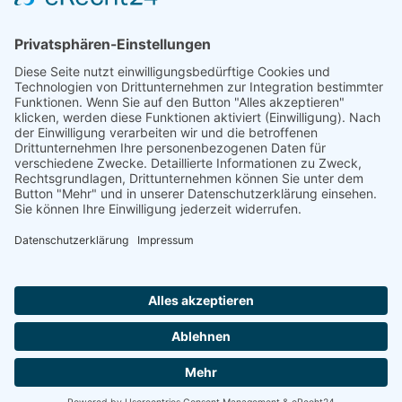
einrichten".
Die Familien der Kirchengemeinde Dornum (1706 - 1900) - OSB Online -
Jens Ottersberg, Aurich 2012
Ostfr. OSB 95, Dt. OSB 00.558
ISBN 978-3-934508-72-9
971 Seiten
Zugang einrichten
Impressum
AGB
Datenschutzerklärung
|
|
|