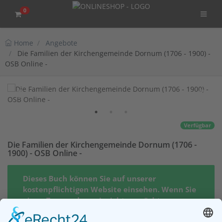
0
Home
Angebote
Die Familien der Kirchengemeinde Dornum (1706 - 1900) -
OSB Online -
Verfügbar
Die Familien der Kirchengemeinde Dornum (1706 -
1900) - OSB Online -
Dieses Buch können Sie auf unserer
kostenpflichtigen Website einsehen. Wenn Sie
einen Zugang dazu einrichten möchten,
klicken Sie bitte auf den Button "Zugang