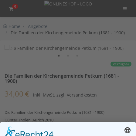
0
Home
Angebote
Die Familien der Kirchengemeinde Petkum (1681 - 1900)
Verfügbar
Die Familien der Kirchengemeinde Petkum (1681 -
1900)
34,00
inkl. MwSt. zzgl. Versandkosten
Die Familien der Kirchengemeinde Petkum (1681 - 1900)
Günter Tholen, Aurich 2010
Ostfr. OSB 86, Dt. OSB A 556
ISBN 3-934508-57-X