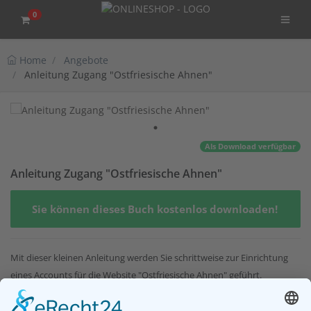
0
Home
Angebote
Anleitung Zugang "Ostfriesische Ahnen"
Als Download verfügbar
Anleitung Zugang "Ostfriesische Ahnen"
Sie können dieses Buch kostenlos downloaden!
Mit dieser kleinen Anleitung werden Sie schrittweise zur Einrichtung
eines Accounts für die Website "Ostfriesische Ahnen" geführt.