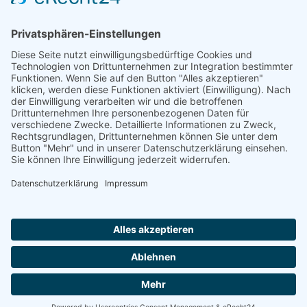
Ostfr. OSB 28, Dt. OSB A 166
ISBN 3-925365-63-X
463 Seiten
Anzahl
In den Warenkorb
Impressum
AGB
Datenschutzerklärung
|
|
|