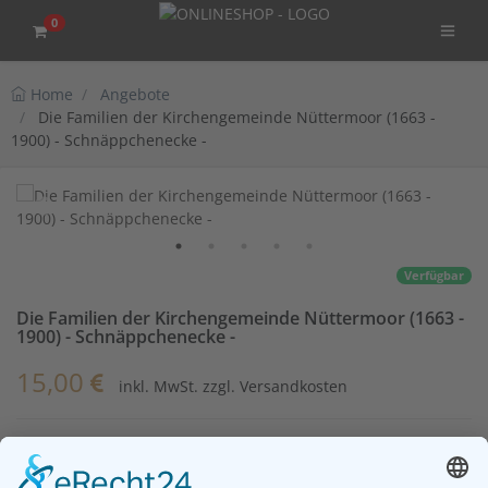
0
Home
Angebote
Die Familien der Kirchengemeinde Nüttermoor (1663 -
1900) - Schnäppchenecke -
Verfügbar
Die Familien der Kirchengemeinde Nüttermoor (1663 -
1900) - Schnäppchenecke -
15,00
inkl. MwSt. zzgl. Versandkosten
Die Familien der Kirchengemeinde Nüttermoor (1663 - 1900)
Wilhelm Lange, 1991 (in 2 Bänden)