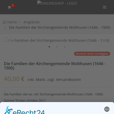
0
Home
Angebote
Die Familien der Kirchengemeinde Wolthusen (1646 - 1900)
Derzeit nicht verfügbar
Die Familien der Kirchengemeinde Wolthusen (1646 -
1900)
40,00
inkl. MwSt. zzgl. Versandkosten
Die Familien der ev.-ref. Kirchengemeinde Wolthusen (1646 - 1900)
Günter Tholen, Emden 2011
Ostfr. OSB 78, Dt. OSB A 415
ISBN 3-934508-28-6