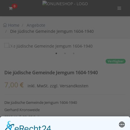
0
Home
Angebote
Die jüdische Gemeinde Jemgum 1604-1940
Verfügbar
Die jüdische Gemeinde Jemgum 1604-1940
7,00
inkl. MwSt. zzgl. Versandkosten
Die jüdische Gemeinde Jemgum 1604-1940
Gerhard Kronsweide
2016, Heft 23, 90 Seiten
ISBN 978-3-934508-81-1