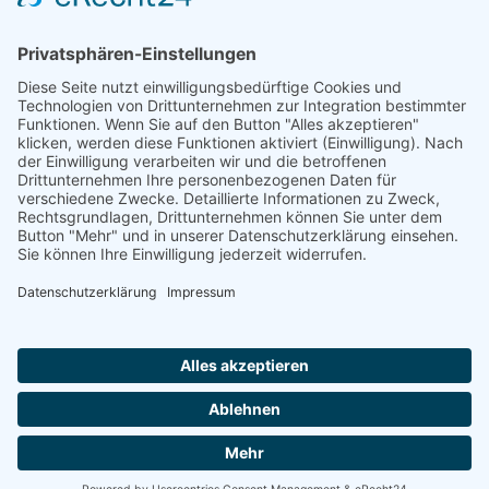
einen Zugang dazu einrichten möchten,
klicken Sie bitte auf den Button "Zugang
einrichten".
Die Familien der Kirchengemeinde Gandersum von 1723-1910 mit
Dorfchronik und Wohnstättenverzeichnis - OSB Online -
Klaus Euhausen
2. Auflage, Juni 2007
Zugang einrichten
Impressum
AGB
Datenschutzerklärung
|
|
|