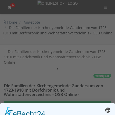
0
Home
Angebote
Die Familien der Kirchengemeinde Gandersum von 1723-
1910 mit Dorfchronik und Wohnstättenverzeichnis - OSB Online
-
Verfügbar
Die Familien der Kirchengemeinde Gandersum von
1723-1910 mit Dorfchronik und
Wohnstättenverzeichnis - OSB Online -
Dieses Buch können Sie auf unserer
kostenpflichtigen Website einsehen. Wenn Sie