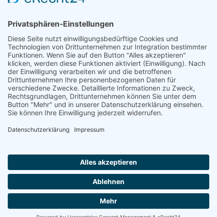
Die steuerpflichtige Bevölkerung Ostfrieslands im Siebenjährigen Krieg
2009, Heft 20
ISBN 978-3-934508-37-8
2 Bände
Zugang einrichten
Impressum
AGB
Datenschutzerklärung
|
|
|