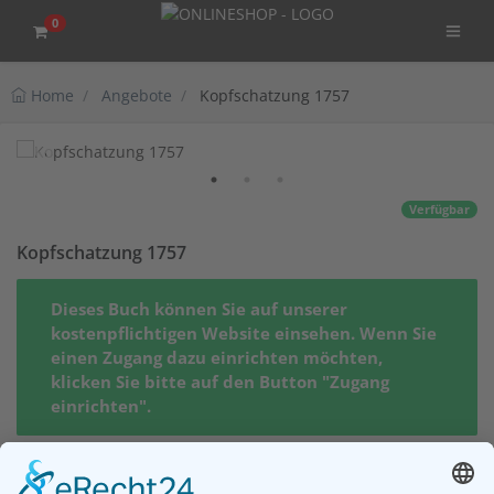
0
Home
Angebote
Kopfschatzung 1757
Verfügbar
Kopfschatzung 1757
Dieses Buch können Sie auf unserer
kostenpflichtigen Website einsehen. Wenn Sie
einen Zugang dazu einrichten möchten,
klicken Sie bitte auf den Button "Zugang
einrichten".
Wiard Hinrichs