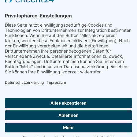
Die Familien der Kirchengemeinde
Wybelsum (1724 - 1900) - Download -
0,00
‹
1
2
3
4
5
6
›
Impressum
AGB
Datenschutzerklärung
|
|
|