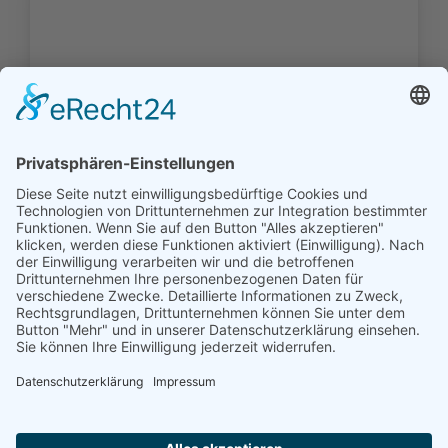
Die Familien der Kirchengemeinde
Carolinensiel - Download -
0,00
‹
1
2
3
4
5
6
›