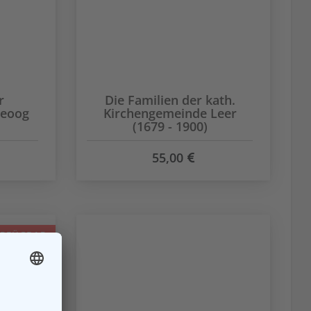
r
Die Familien der kath.
geoog
Kirchengemeinde Leer
(1679 - 1900)
55,00
ERFÜGBAR