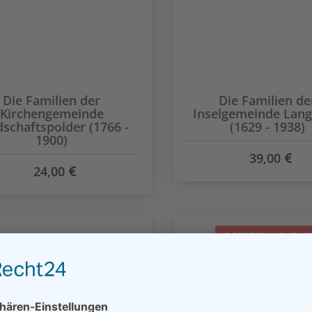
Die Familien der
Die Familien de
Kirchengemeinde
Inselgemeinde Lan
schaftspolder (1766 -
(1629 - 1938)
1900)
39,00
24,00
DERZEIT NICHT V