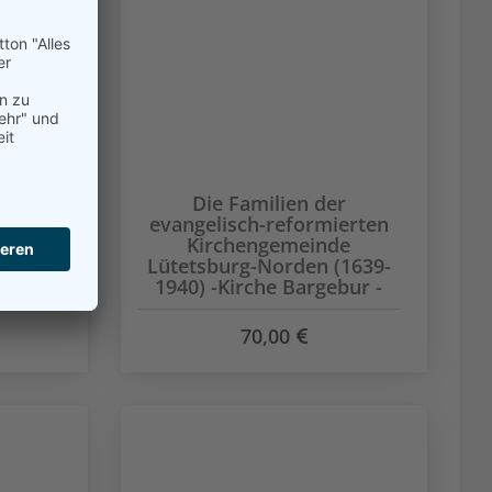
r
Die Familien der
en
evangelisch-reformierten
730 -
Kirchengemeinde
 (1719
Lütetsburg-Norden (1639-
1940) -Kirche Bargebur -
70,00