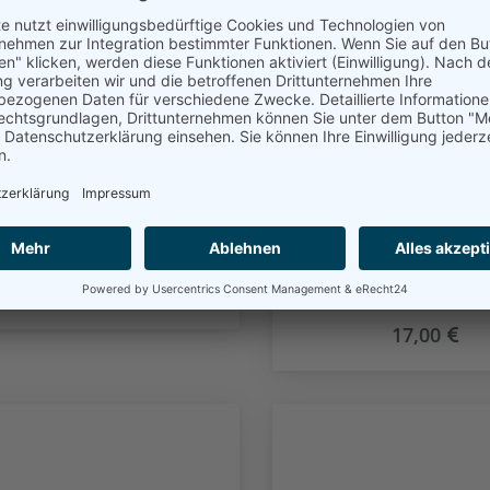
Die Familien der
Die Familien de
chengemeinde Leerort
Kirchengemeind
(1600 - 1900)
Logumer Vorwerk (1
1900) und Nesserland
- 1872)
19,00
17,00