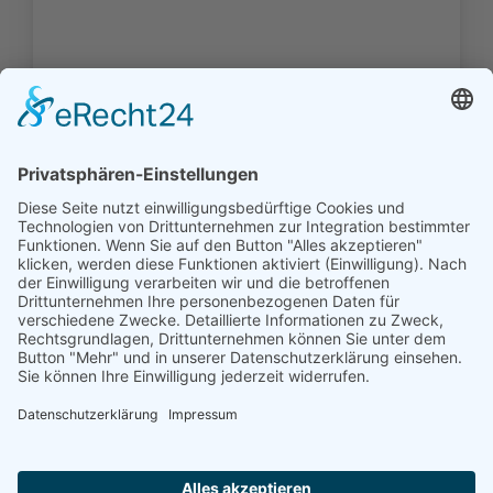
Die Familien der Kirchengemeinde
Bedekaspel (1726 - 1900) - Download -
0,00
‹
1
2
3
4
5
6
7
8
...
14
15
›