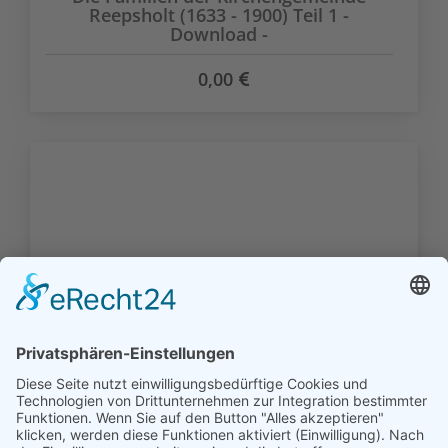
Reepsholt (1633 - 1900) Teil 1 -
Download -
0,00