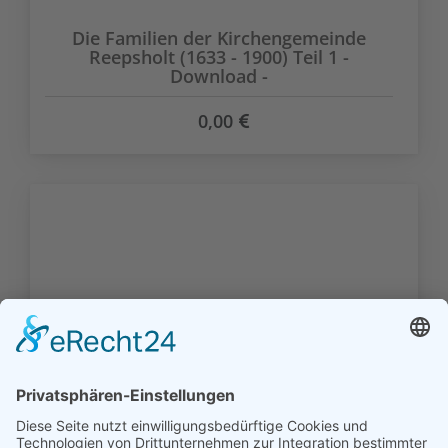
Die Familien der Kirchengemeinde
Reepsholt (1633 - 1900) Teil 1 -
Download -
0,00